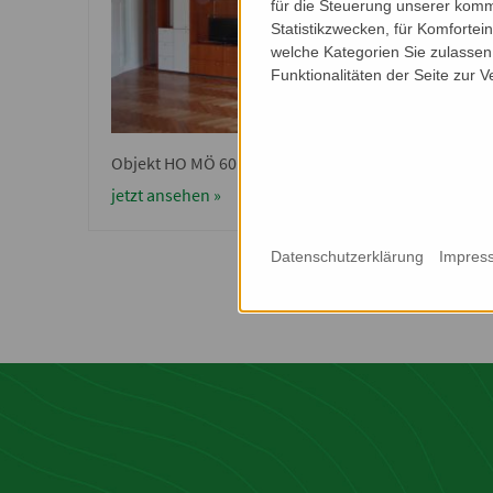
für die Steuerung unserer komm
Statistikzwecken, für Komfortei
welche Kategorien Sie zulassen 
Funktionalitäten der Seite zur 
Objekt HO MÖ 6013
OBJEK
jetzt ansehen »
jetzt 
Datenschutzerklärung
Impres