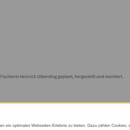
ischlerei Heinrich Olberding geplant, hergestellt und montiert.
n ein optimales Webseiten-Erlebnis zu bieten. Dazu zählen Cookies, di