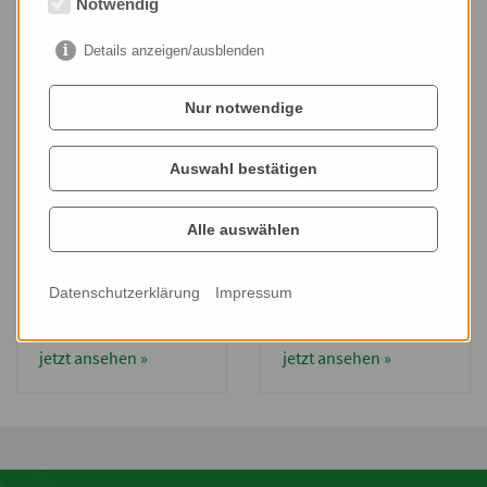
Notwendig
Objekt HO GA 8004
Objekt HO GA 8003
Details anzeigen/ausblenden
jetzt ansehen »
jetzt ansehen »
Nur notwendige
Auswahl bestätigen
Alle auswählen
Datenschutzerklärung
Impressum
Objekt HO GA 8002
Objekt HO GA 8001
jetzt ansehen »
jetzt ansehen »