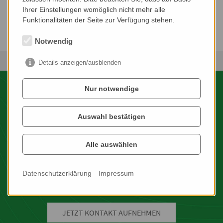
Objekt 1
Ihrer Einstellungen womöglich nicht mehr alle
jetzt ansehen »
Funktionalitäten der Seite zur Verfügung stehen.
Notwendig
Details anzeigen/ausblenden
Nur notwendige
Auswahl bestätigen
Alle auswählen
INTERESSE?
WIR FREUEN UNS AUF IHRE
Datenschutzerklärung
Impressum
ANFRAGE!
JETZT KONTAKT AUFNEHMEN