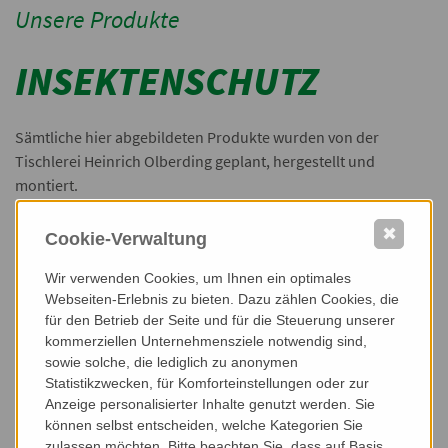
Unsere Produkte
INSEKTENSCHUTZ
Sämtliche hier abgebildeten Produkte wurden von der
Tischlerei Heinrich Olberding geplant, hergestellt und
montiert.
Für weitere Informationen kontaktieren Sie uns.
✖
Cookie-Verwaltung
Wir verwenden Cookies, um Ihnen ein optimales
Webseiten-Erlebnis zu bieten. Dazu zählen Cookies, die
für den Betrieb der Seite und für die Steuerung unserer
kommerziellen Unternehmensziele notwendig sind,
sowie solche, die lediglich zu anonymen
Statistikzwecken, für Komforteinstellungen oder zur
Anzeige personalisierter Inhalte genutzt werden. Sie
können selbst entscheiden, welche Kategorien Sie
zulassen möchten. Bitte beachten Sie, dass auf Basis